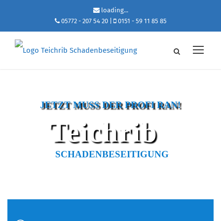
loading...
05772 - 207 54 20
|
0151 - 59 11 85 85
JETZT MUSS DER PROFI RAN!
Teichrib
SCHADENBESEITIGUNG