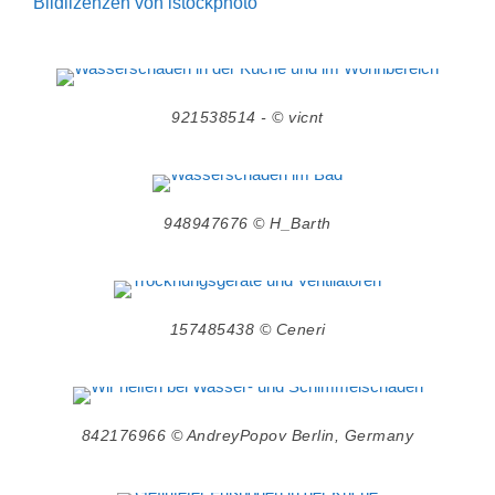
Bildlizenzen von istockphoto
921538514 - © vicnt
948947676 © H_Barth
157485438 © Ceneri
842176966 © AndreyPopov Berlin, Germany