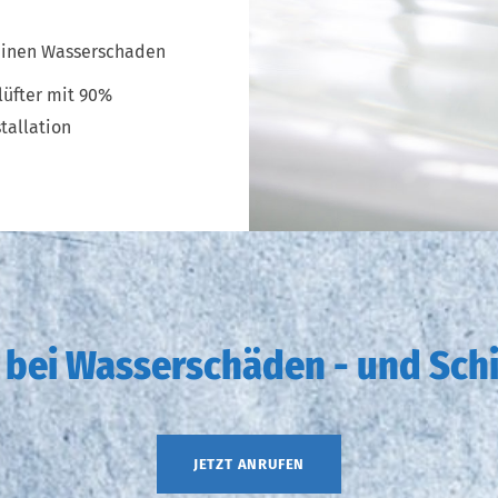
einen Wasserschaden
üfter mit 90%
tallation
e bei Wasserschäden - und S
JETZT ANRUFEN