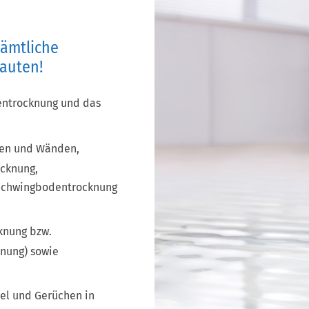
ämtliche
auten!
entrocknung und das
ken und Wänden,
cknung,
 Schwingbodentrocknung
knung bzw.
nung) sowie
el und Gerüchen in