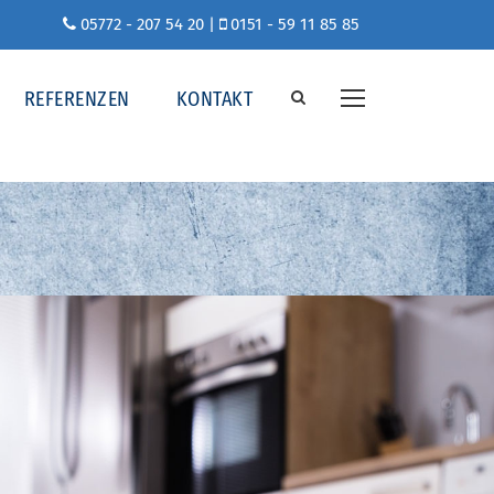
05772 - 207 54 20
|
0151 - 59 11 85 85
REFERENZEN
KONTAKT